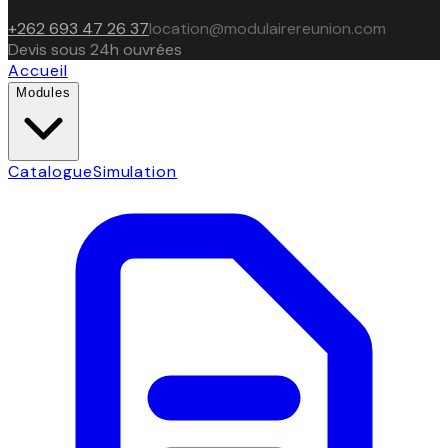
+262 693 47 26 37
location@modulairereunion.com
Devis sous 24h ouvrées
Accueil
Modules
Catalogue
Simulation