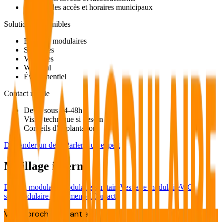
Respect des accès et horaires municipaux
Solutions disponibles
Bureaux modulaires
Sanitaires
Vestiaires
WC seul
Événementiel
Contact rapide
Devis sous 24-48h
Visite technique si besoin
Conseils d'implantation
Demander un devis
Parler à un expert
Maillage interne
Bureau modulaire
Modulaire sanitaire
Vestiaire modulaire
WC
seul
Modulaire événementiel
Contact
Votre prochain chantier