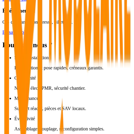
Événementiel
QG d’organisation, presse, billetterie.
En savoir plus
Pourquoi nous ?
SLA d’installation
Planification et pose rapides, créneaux garantis.
Conformité
Normes élec., PMR, sécurité chantier.
Maintenance
Support réactif, pièces et SAV locaux.
Évolutivité
Assemblage, couplage, reconfiguration simples.