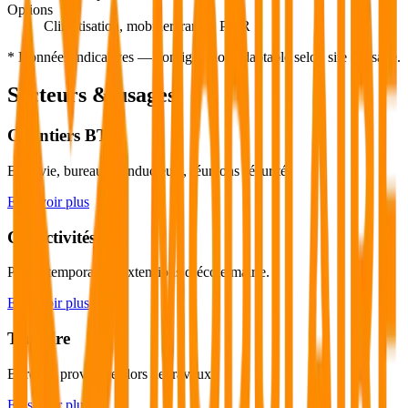
Options
Climatisation, mobilier, rampe PMR
* Données indicatives — configuration adaptable selon site et usage.
Secteurs & usages
Chantiers BTP
Base vie, bureaux conducteurs, réunions sécurité.
En savoir plus
Collectivités
Postes temporaires, extensions d’école/mairie.
En savoir plus
Tertiaire
Bureaux provisoires lors de travaux.
En savoir plus