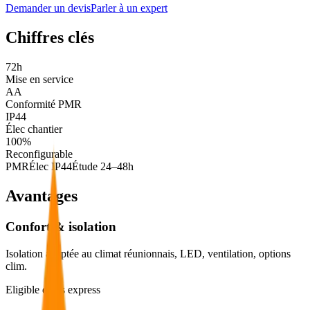
Demander un devis
Parler à un expert
Chiffres clés
72h
Mise en service
AA
Conformité PMR
IP44
Élec chantier
100%
Reconfigurable
PMR
Élec IP44
Étude 24–48h
Avantages
Confort & isolation
Isolation adaptée au climat réunionnais, LED, ventilation, options
clim.
Eligible devis express