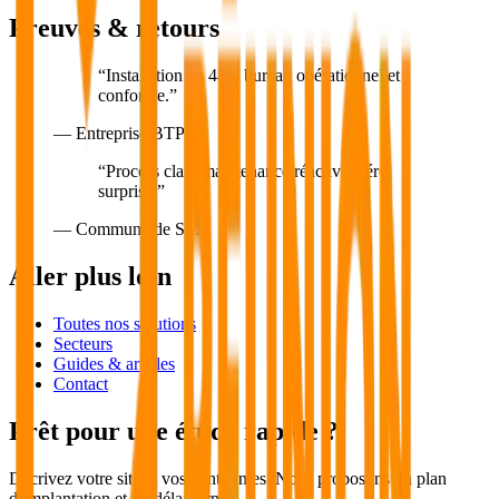
Preuves & retours
“
Installation en 48h, bureau opérationnel et
conforme.
”
—
Entreprise BTP OI
“
Process clair, maintenance réactive, zéro
surprise.
”
—
Commune de St-X
Aller plus loin
Toutes nos solutions
Secteurs
Guides & articles
Contact
Prêt pour une étude rapide ?
Décrivez votre site et vos contraintes. Nous proposons un plan
d’implantation et un délai fermes.