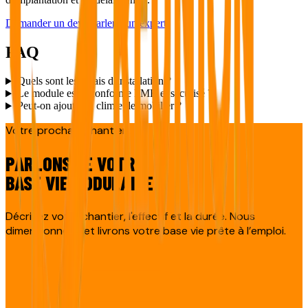
Demander un devis
Parler à un expert
FAQ
Quels sont les délais d’installation ?
Le module est-il conforme PMR et sécurisé ?
Peut-on ajouter la clim et le mobilier ?
Votre prochain chantier
PARLONS DE VOTRE
BASE VIE MODULAIRE
Décrivez votre chantier, l'effectif et la durée. Nous
dimensionnons et livrons votre base vie prête à l’emploi.