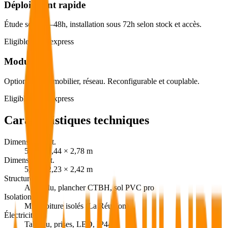
Déploiement rapide
Étude sous 24–48h, installation sous 72h selon stock et accès.
Eligible devis express
Modularité
Options PMR, mobilier, réseau. Reconfigurable et couplable.
Eligible devis express
Caractéristiques techniques
Dimensions ext.
5,90 × 2,44 × 2,78 m
Dimensions int.
5,69 × 2,23 × 2,42 m
Structure
Acier/alu, plancher CTBH, sol PVC pro
Isolation
Murs/toiture isolés (La Réunion)
Électricité
Tableau, prises, LED, IP44