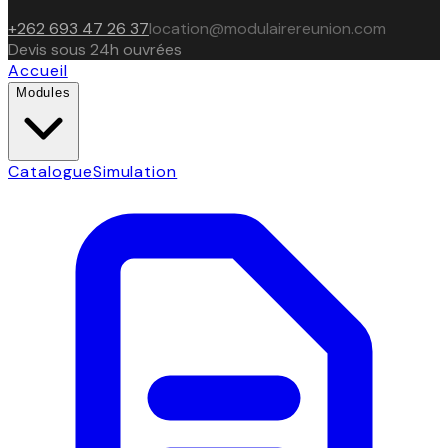
+262 693 47 26 37
location@modulairereunion.com
Devis sous 24h ouvrées
Accueil
Modules
Catalogue
Simulation