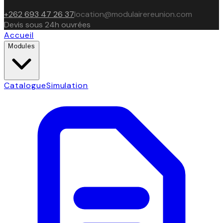
+262 693 47 26 37
location@modulairereunion.com
Devis sous 24h ouvrées
Accueil
Modules
Catalogue
Simulation