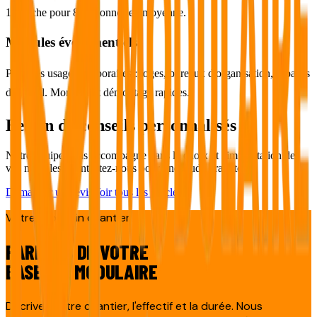
1 douche pour 8 personnes en moyenne.
Modules événementiels
Pour des usages temporaires : loges, bureaux d'organisation, espaces
d'accueil. Montage et démontage rapides.
Besoin de conseils personnalisés ?
Notre équipe vous accompagne dans le choix et l'implantation de
vos modules. Contactez-nous pour une étude gratuite.
Demander un devis
Voir tous les articles
Votre prochain chantier
PARLONS DE VOTRE
BASE VIE MODULAIRE
Décrivez votre chantier, l'effectif et la durée. Nous