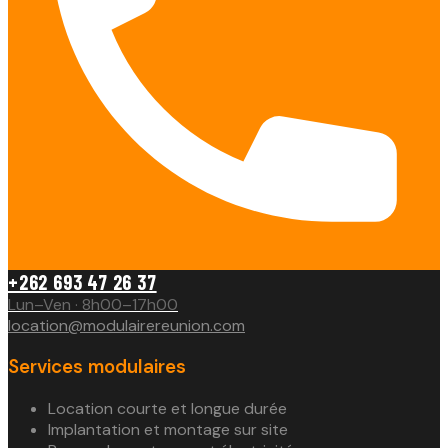
+262 693 47 26 37
Lun–Ven · 8h00–17h00
location@modulairereunion.com
Services modulaires
Location courte et longue durée
Implantation et montage sur site